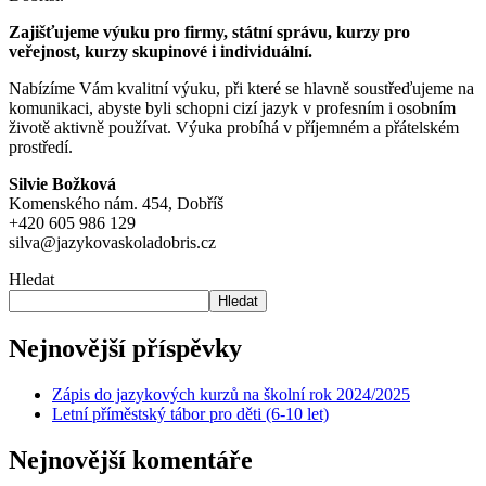
Zajišťujeme výuku pro firmy, státní správu, kurzy pro
veřejnost, kurzy skupinové i individuální.
Nabízíme Vám kvalitní výuku, při které se hlavně soustřeďujeme na
komunikaci, abyste byli schopni cizí jazyk v profesním i osobním
životě aktivně používat. Výuka probíhá v příjemném a přátelském
prostředí.
Silvie Božková
Komenského nám. 454, Dobříš
+420 605 986 129
silva@jazykovaskoladobris.cz
Hledat
Hledat
Nejnovější příspěvky
Zápis do jazykových kurzů na školní rok 2024/2025
Letní příměstský tábor pro děti (6-10 let)
Nejnovější komentáře