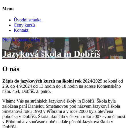
Menu
Úvodní stránka
Ceny kurzů
Kontakt
Přejít k obsahu webu
Jazyková škola in Dobříš
O nás
Zápis do jazykových kurzů na školní rok 2024/202
5 se koná od
2.9. do 4.9.2024 od 13 hodin do 18 hodin na adrese Komenského
nám. 454, Dobříš, 2. patro.
Vítáme Vás na stránkách Jazykové školy in Dobříš. Škola byla
založena paní Danielou Smetanovou pod názvem Jazyková škola
Smetanová roku 1990 v Příbrami a v roce 2000 byla otevřena
pobočka v Dobříši. Škola ukončila v červnu roku 2007 svou činnost
v Příbrami a v současné době nadále působí Jazyková škola v
Dobříši.